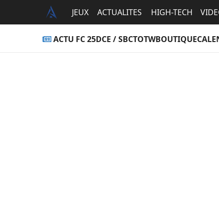
JEUX
ACTUALITES
HIGH-TECH
VID
ACTU FC 25
DCE / SBC
TOTW
BOUTIQUE
CALE