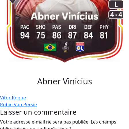
Abner Vinicius
Navigation
Vitor Roque
Robin Van Persie
de
Laisser un commentaire
l’article
Votre adresse e-mail ne sera pas publiée.
Les champs
obligatoires sont indiqués avec
*