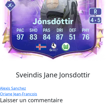
Sveindis Jane Jonsdottir
Navigation
Alexis Sanchez
Oriane Jean-Francois
de
Laisser un commentaire
l’article