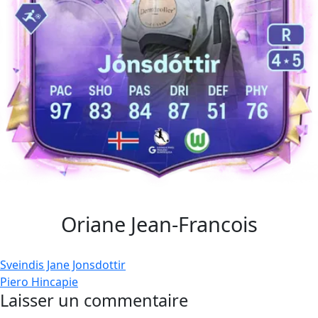
Oriane Jean-Francois
Navigation
Sveindis Jane Jonsdottir
Piero Hincapie
de
Laisser un commentaire
l’article