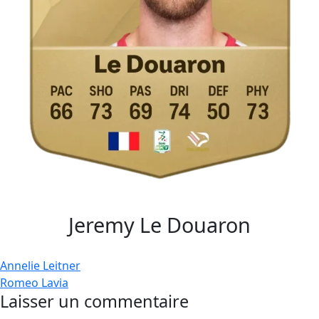
Jeremy Le Douaron
Navigation
Annelie Leitner
Romeo Lavia
de
Laisser un commentaire
l’article