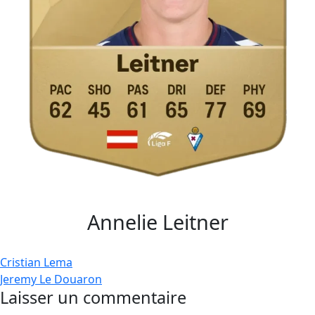
Annelie Leitner
Navigation
Cristian Lema
Jeremy Le Douaron
de
Laisser un commentaire
l’article