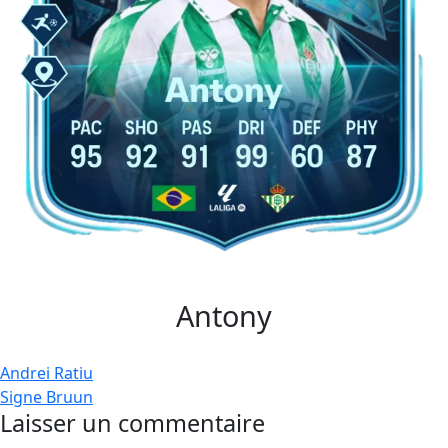
Antony
Navigation
Andrei Ratiu
Signe Bruun
de
Laisser un commentaire
l’article