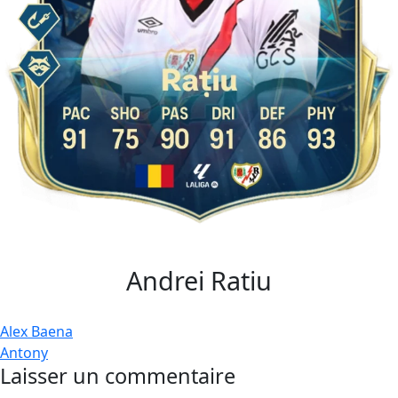
Andrei Ratiu
Navigation
Alex Baena
Antony
de
Laisser un commentaire
l’article