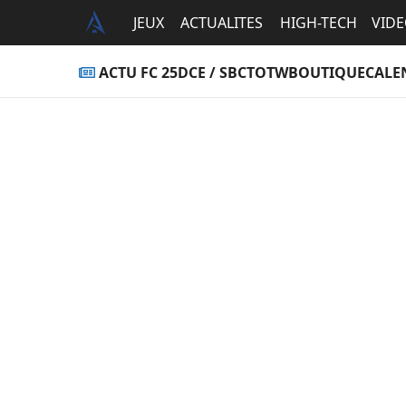
JEUX
ACTUALITES
HIGH-TECH
VID
ACTU FC 25
DCE / SBC
TOTW
BOUTIQUE
CALE