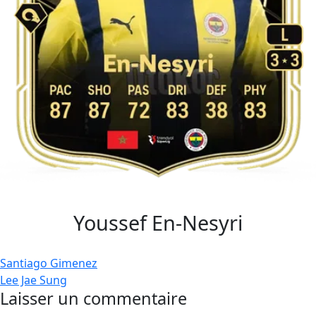
Youssef En-Nesyri
Navigation
Santiago Gimenez
Lee Jae Sung
de
Laisser un commentaire
l’article