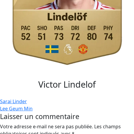
Victor Lindelof
Navigation
Sarai Linder
Lee Geum Min
de
Laisser un commentaire
l’article
Votre adresse e-mail ne sera pas publiée.
Les champs
obligatoires sont indiqués avec
*