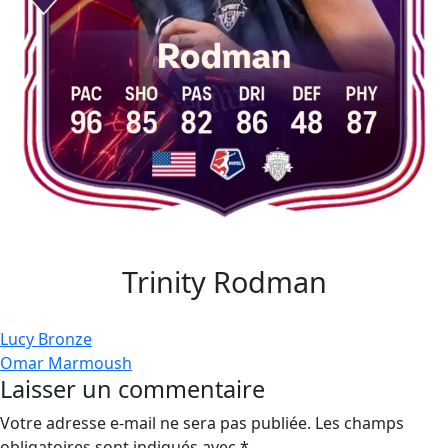
Trinity Rodman
Navigation
Lucy Bronze
Omar Marmoush
de
Laisser un commentaire
l’article
Votre adresse e-mail ne sera pas publiée.
Les champs
obligatoires sont indiqués avec
*