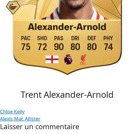
Trent Alexander-Arnold
Navigation
Chloe Kelly
Alexis Mac Allister
de
Laisser un commentaire
l’article