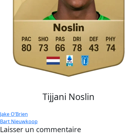
Tijjani Noslin
Navigation
Jake O’Brien
Bart Nieuwkoop
de
Laisser un commentaire
l’article