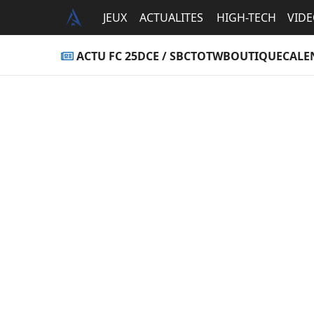
JEUX
ACTUALITES
HIGH-TECH
VID
ACTU FC 25
DCE / SBC
TOTW
BOUTIQUE
CALE