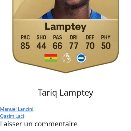
Tariq Lamptey
Navigation
Manuel Lanzini
Qazim Laci
de
Laisser un commentaire
l’article