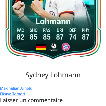
Sydney Lohmann
Navigation
Maximilian Arnold
Fikayo Tomori
de
Laisser un commentaire
l’article