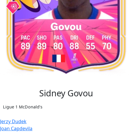
Sidney Govou
Ligue 1 McDonald’s
Navigation
Jerzy Dudek
Joan Capdevila
de