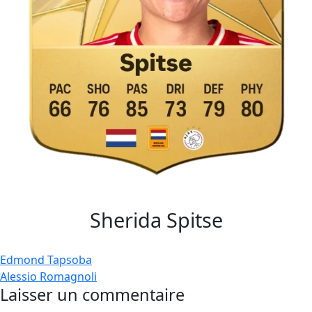
Sherida Spitse
Navigation
Edmond Tapsoba
Alessio Romagnoli
de
Laisser un commentaire
l’article