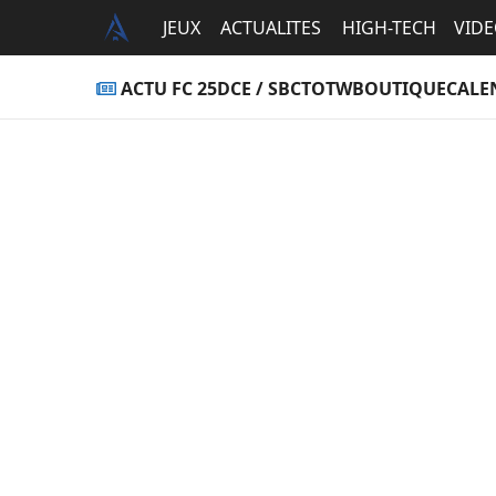
JEUX
ACTUALITES
HIGH-TECH
VID
ACTU FC 25
DCE / SBC
TOTW
BOUTIQUE
CALE