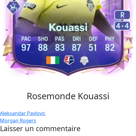
Rosemonde Kouassi
Navigation
Aleksandar Pavlovic
Morgan Rogers
de
Laisser un commentaire
l’article