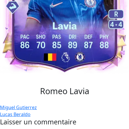
Romeo Lavia
Navigation
Miguel Gutierrez
Lucas Beraldo
de
Laisser un commentaire
l’article