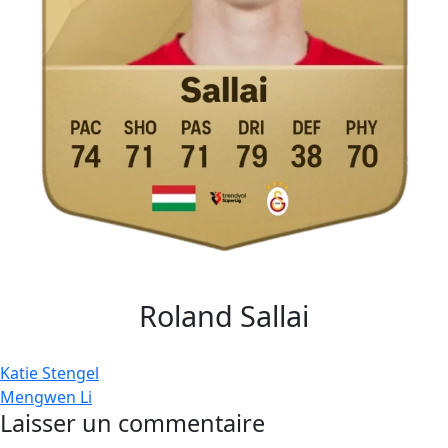
Roland Sallai
Navigation
Katie Stengel
Mengwen Li
de
Laisser un commentaire
l’article