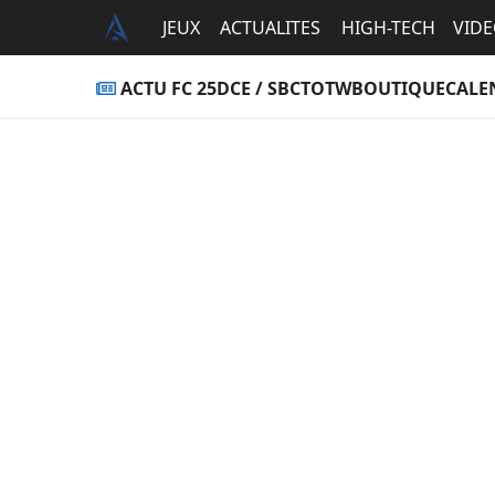
JEUX
ACTUALITES
HIGH-TECH
VID
ACTU FC 25
DCE / SBC
TOTW
BOUTIQUE
CALE