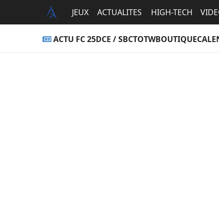
JEUX
ACTUALITES
HIGH-TECH
VID
ACTU FC 25
DCE / SBC
TOTW
BOUTIQUE
CALE