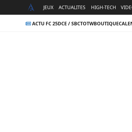
JEUX
ACTUALITES
HIGH-TECH
VID
ACTU FC 25
DCE / SBC
TOTW
BOUTIQUE
CALE