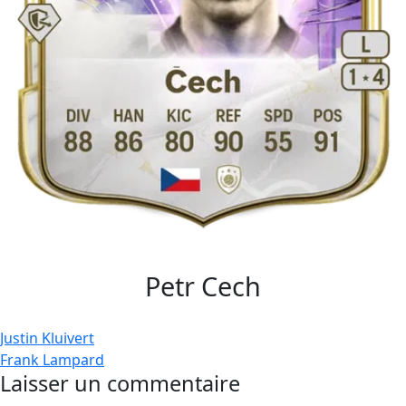
Petr Cech
Navigation
Justin Kluivert
Frank Lampard
de
Laisser un commentaire
l’article