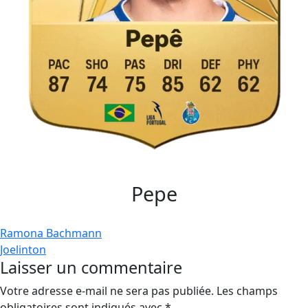
Pepe
Navigation
Ramona Bachmann
Joelinton
de
Laisser un commentaire
l’article
Votre adresse e-mail ne sera pas publiée.
Les champs
obligatoires sont indiqués avec
*