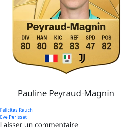
Pauline Peyraud-Magnin
Navigation
Felicitas Rauch
Eve Perisset
de
Laisser un commentaire
l’article