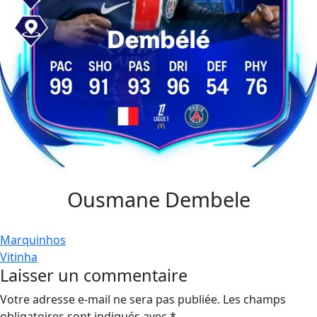
Ousmane Dembele
Navigation
Marquinhos
Vitinha
de
Laisser un commentaire
l’article
Votre adresse e-mail ne sera pas publiée.
Les champs
obligatoires sont indiqués avec
*