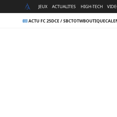
JEUX
ACTUALITES
HIGH-TECH
VID
ACTU FC 25
DCE / SBC
TOTW
BOUTIQUE
CALE