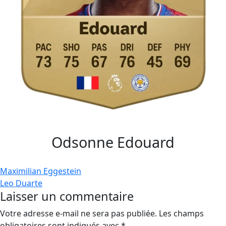
Odsonne Edouard
Navigation
Maximilian Eggestein
Leo Duarte
de
Laisser un commentaire
l’article
Votre adresse e-mail ne sera pas publiée.
Les champs
obligatoires sont indiqués avec
*