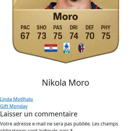
Nikola Moro
Navigation
Linda Motlhalo
Gift Monday
de
Laisser un commentaire
l’article
Votre adresse e-mail ne sera pas publiée.
Les champs
obligatoires sont indiqués avec
*