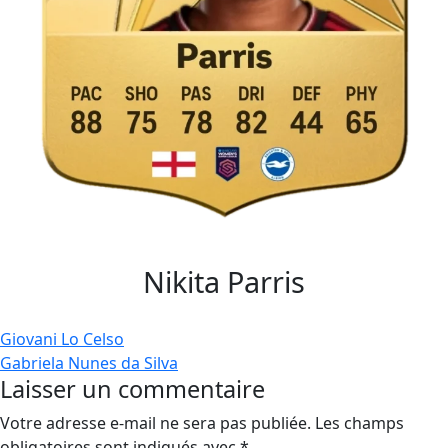
Nikita Parris
Navigation
Giovani Lo Celso
Gabriela Nunes da Silva
de
Laisser un commentaire
l’article
Votre adresse e-mail ne sera pas publiée.
Les champs
obligatoires sont indiqués avec
*