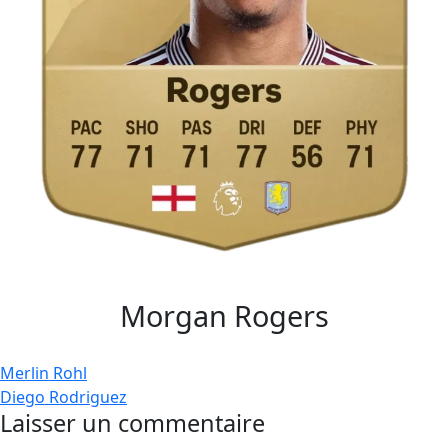
Morgan Rogers
Navigation
Merlin Rohl
Diego Rodriguez
de
Laisser un commentaire
l’article