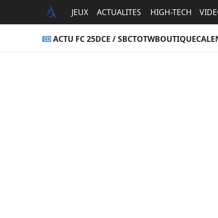
JEUX
ACTUALITES
HIGH-TECH
VID
ACTU FC 25
DCE / SBC
TOTW
BOUTIQUE
CALE