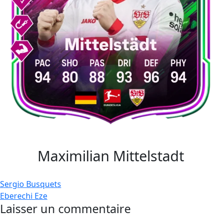
Maximilian Mittelstadt
Navigation
Sergio Busquets
Eberechi Eze
de
Laisser un commentaire
l’article