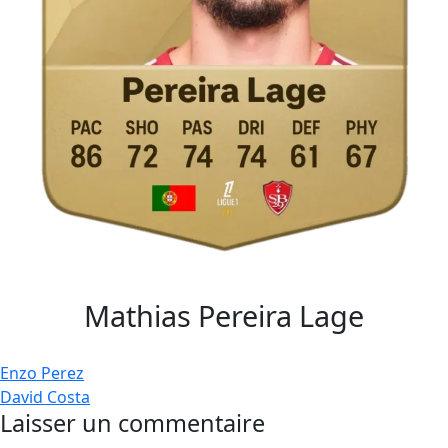
Mathias Pereira Lage
Navigation
Enzo Perez
David Costa
de
Laisser un commentaire
l’article