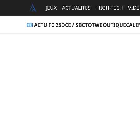
JEUX
ACTUALITES
HIGH-TECH
VID
ACTU FC 25
DCE / SBC
TOTW
BOUTIQUE
CALE