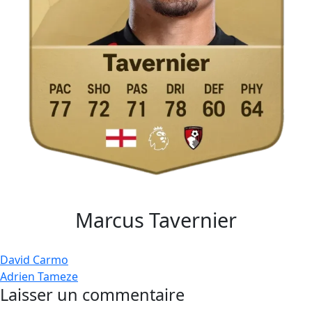
Marcus Tavernier
Navigation
David Carmo
Adrien Tameze
de
Laisser un commentaire
l’article