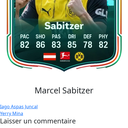
Marcel Sabitzer
Navigation
Iago Aspas Juncal
Yerry Mina
de
Laisser un commentaire
l’article