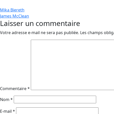
Navigation
Mika Biereth
James McClean
de
Laisser un commentaire
l’article
Votre adresse e-mail ne sera pas publiée.
Les champs oblig
Commentaire
*
Nom
*
E-mail
*