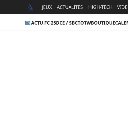
JEUX
ACTUALITES
HIGH-TECH
VID
ACTU FC 25
DCE / SBC
TOTW
BOUTIQUE
CALE