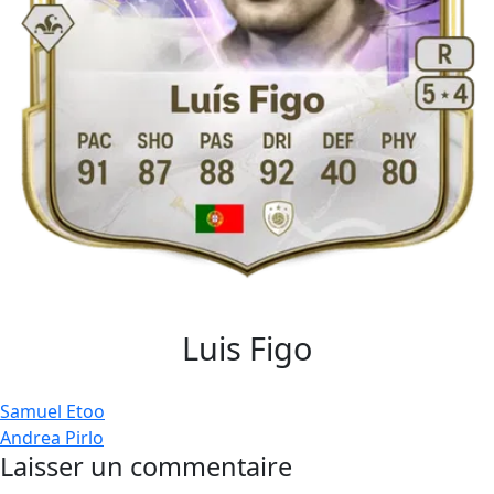
Luis Figo
Navigation
Samuel Etoo
Andrea Pirlo
de
Laisser un commentaire
l’article