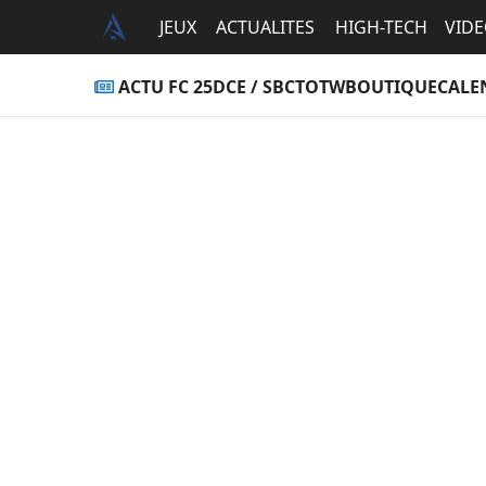
JEUX
ACTUALITES
HIGH-TECH
VID
ACTU FC 25
DCE / SBC
TOTW
BOUTIQUE
CALE