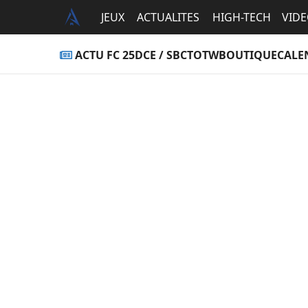
JEUX
ACTUALITES
HIGH-TECH
VID
ACTU FC 25
DCE / SBC
TOTW
BOUTIQUE
CALE