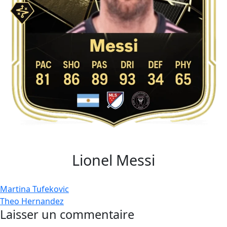
Lionel Messi
Navigation
Martina Tufekovic
Theo Hernandez
de
Laisser un commentaire
l’article