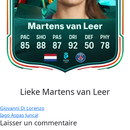
Lieke Martens van Leer
Navigation
Giovanni Di Lorenzo
Iago Aspas Juncal
de
Laisser un commentaire
l’article