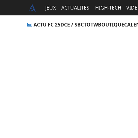
JEUX
ACTUALITES
HIGH-TECH
VID
ACTU FC 25
DCE / SBC
TOTW
BOUTIQUE
CALE