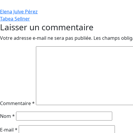
Navigation
Elena Julve Pérez
Tabea Sellner
de
Laisser un commentaire
l’article
Votre adresse e-mail ne sera pas publiée.
Les champs oblig
Commentaire
*
Nom
*
E-mail
*