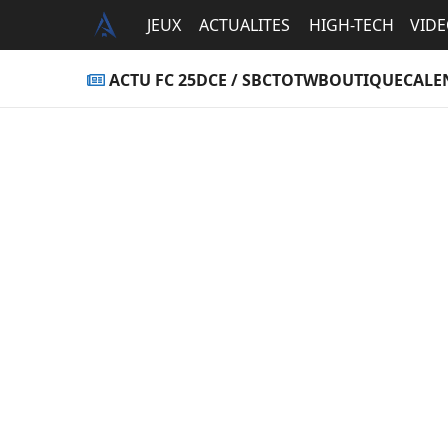
JEUX
ACTUALITES
HIGH-TECH
VID
ACTU FC 25
DCE / SBC
TOTW
BOUTIQUE
CALE