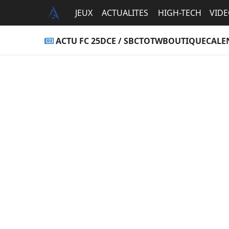
JEUX
ACTUALITES
HIGH-TECH
VID
ACTU FC 25
DCE / SBC
TOTW
BOUTIQUE
CALE